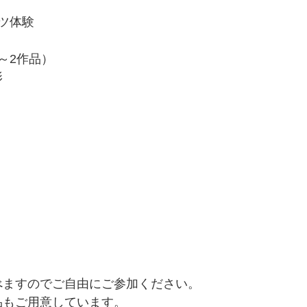
ーツ体験
1～2作品）
影
べますのでご自由にご参加ください。
品もご用意しています。