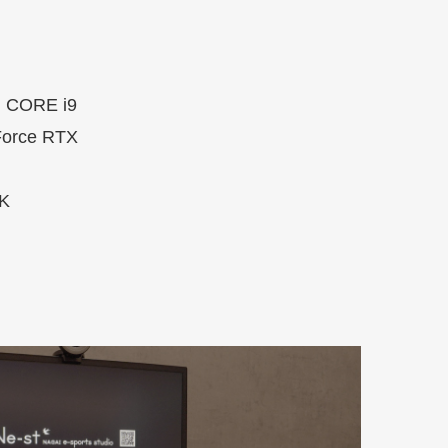
 CORE i9
ce RTX
K