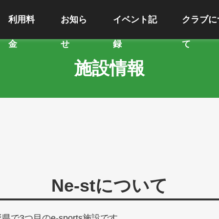
利用料
お知ら
イベント記
クラブに
金
せ
録
て
施設情報
Ne-stについて
県で3つ目のe-sports施設です。